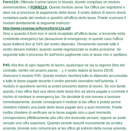
Form12A:
Ottenuto il primo lavoro in Irlanda, dovete compilare un modulo
amministrativo, il
FORM12A
. Questo modulo serve Tax Office per registrarvi e
dare via al processo di pagamento delle tasse. Il vostro datore di lavoro dovrá
compilare parte del modulo e spedirlo all'ufficio delle tasse. Potete scaricare il
modulo direttamente al seguente indirizzo:
http://www.revenue.ie/forms/form12a.pdf
Sino a quando il form non vi verrà recapitato all'ufficio tasse, vi troverete nella
cosiddetta emergency tax (tassazione di emergenza): in questo caso l'ufficio
tasse tratterrá fino al 54% del vostro stipendio. Ovviamente riavrete tutto il
vostro denaro indietro, quando avrete regolarizzato la vostra posizione. Se
seguirete tutto il processo fin dall'inizio pagherete solo le tasse che vi spettano.
P45:
Alla fine di ogni rapporto di lavoro, qualunque ne sia la ragione (fine del
contratto, rientro nel proprio paese, ...), il vostro datore di lavoro DEVE
rilasciarvi il modulo P45. Questo modulo riporterá tutto lo stipendio accumulato
e tutte le tasse pagate durante il vostro periodo lavorativo nell'azienda. Il
modulo in questione servirá al vostro prossimo datore di lavoro. Se non farete
questo, il tax office fará una stima delle tasse fino ad allora pagate e correrete il
rischio di rientrare in emergency tax. Se decidete di non tornare a lavorare
immediatamente, dovete consegnare il modulo al tax office e potete anche
chiedere indietro una parte delle tasse pagate sino a quel momento. Potete
inoltre chiedere di verificare se le tasse pagate sino a quel momento
corrispondono effettivamente alla cifra che dovevate versare, oppure se avete
versato una cifra superiore. Quando verrete assunti nuovamente da un'altra
azienda, dovrete solo comunicare al tax office gli estremi della nuova azienda.