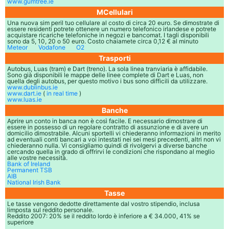
www.gumtree.ie
MCellulari
Una nuova sim peril tuo cellulare al costo di circa 20 euro. Se dimostrate di
essere residenti potrete ottenere un numero telefonico irlandese e potrete
acquistare ricariche telefoniche in negozi e bancomat. I tagli disponibili
sono da 5, 10, 20 o 50 euro. Costo chaiamete circa 0,12 € al minuto
Meteor
Vodafone
O2
Trasporti
Autobus, Luas (tram) e Dart (treno). La sola linea tranviaria è affidabile.
Sono già disponibili le mappe delle linee complete di Dart e Luas, non
quella degli autobus, per questo motivo i bus sono difficili da utilizzare.
www.dublinbus.ie
www.dart.ie
(
in real time
)
www.luas.ie
Banche
Aprire un conto in banca non è così facile. E necessario dimostrare di
essere in possesso di un regolare contratto di assunzione e di avere un
domicilio dimostrabile. Alcuni sportelli vi chiederanno informazioni in merito
ad eventuali conti bancari a voi intestati nei sei mesi precedenti, altri non vi
chiederanno nulla. Vi consigliamo quindi di rivolgervi a diverse banche
cercando quella in grado di offrirvi le condizioni che rispondano al meglio
alle vostre necessità.
Bank of Ireland
Permanent TSB
AIB
National Irish Bank
Tasse
Le tasse vengono dedotte direttamente dal vostro stipendio, inclusa
limposta sul reddito personale.
Reddito 2007: 20% se il reddito lordo è inferiore a € 34.000, 41% se
superiore