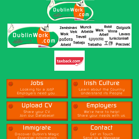
α
α
Jobs
Irish Culture
Looking for a Job?
Learn about the Country
Employers need you...
Understand its People
α
α
Upload CV
Employers
Share your CV,
We're here to help!
Join our Database!
Share your needs with us.
α
α
Immigrate
Contact
Discover Dublin's Magic
Get in Touch
Essential Information
Send Us a Message