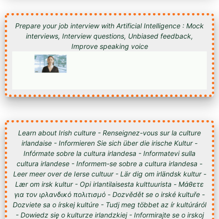
Prepare your job interview with Artificial Intelligence : Mock
interviews, Interview questions, Unbiased feedback,
Improve speaking voice
Learn about Irish culture - Renseignez-vous sur la culture
irlandaise - Informieren Sie sich über die irische Kultur -
Infórmate sobre la cultura irlandesa - Informatevi sulla
cultura irlandese - Informem-se sobre a cultura irlandesa -
Leer meer over de Ierse cultuur - Lär dig om irländsk kultur -
Lær om irsk kultur - Opi irlantilaisesta kulttuurista - Μάθετε
για τον ιρλανδικό πολιτισμό - Dozvědět se o irské kultuře -
Dozviete sa o írskej kultúre - Tudj meg többet az ír kultúráról
- Dowiedz się o kulturze irlandzkiej - Informirajte se o irskoj