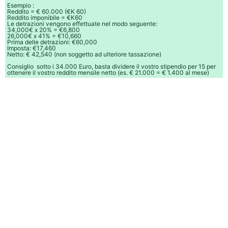
Esempio :
Reddito = € 60.000 (€K 60)
Reddito imponibile = €K60
Le detrazioni vengono effettuate nel modo seguente:
34,000€ x 20% = €6,800
26,000€ x 41% = €10,660
Prima delle detrazioni: €60,000
Imposta: €17,460
Netto: € 42,540 (non soggetto ad ulteriore tassazione)
Consiglio  sotto i 34.000 Euro, basta dividere il vostro stipendio per 15 per
ottenere il vostro reddito mensile netto (es. € 21.000 = € 1.400 al mese)