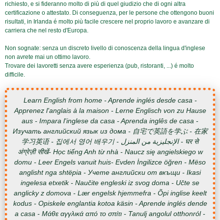
richiesto, e si fideranno molto di più di quel giudizio che di ogni altra
certificazione o attestato. Di conseguenza, per le persone che ottengono buoni
risultati, in Irlanda é molto più facile crescere nel proprio lavoro e avanzare di
carriera che nel resto d'Europa.
Non sognate: senza un discreto livello di conoscenza della lingua d'inglese
non avrete mai un ottimo lavoro.
Trovare dei lavoretti senza avere esperienza (pub, ristoranti, ...) é molto
difficile.
Learn English from home - Aprende inglés desde casa -
Apprenez l'anglais à la maison - Lerne Englisch von zu Hause
aus - Impara l'inglese da casa - Aprenda inglês de casa -
Изучать английский язык из дома - 自宅で英語を学ぶ - 在家
学习英语 - 집에서 영어 배우기 - الإنجليزية من المنزل - घर से
अंग्रेज़ी सीखें- Học tiếng Anh từ nhà - Naucz się angielskiego w
domu - Leer Engels vanuit huis- Evden İngilizce öğren - Mëso
anglisht nga shtëpia - Учете английски от вкъщи - Ikasi
ingelesa etxetik - Naučite engleski iz svog doma - Učte se
anglicky z domova - Lær engelsk hjemmefra - Õpi inglise keelt
kodus - Opiskele englantia kotoa käsin - Aprende inglés dende
a casa - Μάθε αγγλικά από το σπίτι - Tanulj angolul otthonról -