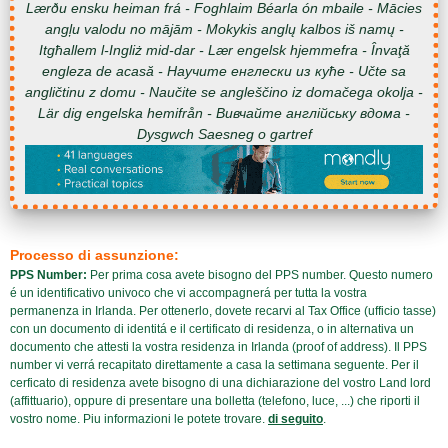
Lærðu ensku heiman frá - Foghlaim Béarla ón mbaile - Mācies
angļu valodu no mājām - Mokykis anglų kalbos iš namų -
Itgħallem l-Ingliż mid-dar - Lær engelsk hjemmefra - Învaţă
engleza de acasă - Научите енглески из куће - Učte sa
angličtinu z domu - Naučite se angleščino iz domačega okolja -
Lär dig engelska hemifrån - Вивчайте англійську вдома -
Dysgwch Saesneg o gartref
Processo di assunzione:
PPS Number:
Per prima cosa avete bisogno del PPS number. Questo numero
é un identificativo univoco che vi accompagnerá per tutta la vostra
permanenza in Irlanda. Per ottenerlo, dovete recarvi al Tax Office (ufficio tasse)
con un documento di identitá e il certificato di residenza, o in alternativa un
documento che attesti la vostra residenza in Irlanda (proof of address). Il PPS
number vi verrá recapitato direttamente a casa la settimana seguente. Per il
cerficato di residenza avete bisogno di una dichiarazione del vostro Land lord
(affittuario), oppure di presentare una bolletta (telefono, luce, ...) che riporti il
vostro nome. Piu informazioni le potete trovare.
di seguito
.