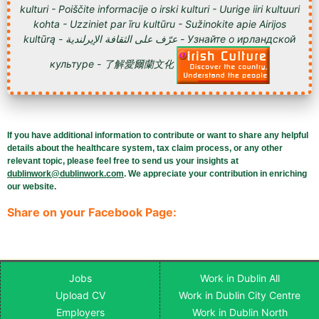
kulturi - Poiščite informacije o irski kulturi - Uurige iiri kultuuri
kohta - Uzziniet par īru kultūru - Sužinokite apie Airijos
kultūrą - عرّف على الثقافة الإيرلندية - Узнайте о ирландской
культуре - 了解愛爾蘭文化
If you have additional information to contribute or want to share any helpful
details about the healthcare system, tax claim process, or any other
relevant topic, please feel free to send us your insights at
dublinwork@dublinwork.com
. We appreciate your contribution in enriching
our website.
Share on your Facebook Page:
Jobs
Work in Dublin All
Upload CV
Work in Dublin City Centre
Employers
Work in Dublin North