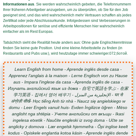
Informationen aus
. Sie werden wahrscheinlich gebeten, die Telefonnummern
Ihrer früheren Arbeitgeber anzugeben, um zu überprüfen, ob Sie für den Job
geeignet sind, und das wird wahrscheinlich mehr Vertrauen schaffen als jedes
Zertifikat oder jede Abschlussurkunde. Infolgedessen sind Verbesserungen in
Arbeitspositionen für seriöse und effiziente Menschen hier wahrscheinlich
einfacher als im Rest Europas.
Tatsächlich sieht die Realität heute anders aus: Ohne gute Englischkenntnisse
finden Sie keine gute Position. Und eine kleine Arbeitsstelle zu finden (in
Restaurants und Pubs usw.), wird heutzutage immer schwieriger.072;ботой.
Learn English from home - Aprende inglés desde casa -
Apprenez l'anglais à la maison - Lerne Englisch von zu Hause
aus - Impara l'inglese da casa - Aprenda inglês de casa -
Изучать английский язык из дома - 自宅で英語を学ぶ - 在家
学习英语 - 집에서 영어 배우기 - الإنجليزية من المنزل - घर से
अंग्रेज़ी सीखें- Học tiếng Anh từ nhà - Naucz się angielskiego w
domu - Leer Engels vanuit huis- Evden İngilizce öğren - Mëso
anglisht nga shtëpia - Учете английски от вкъщи - Ikasi
ingelesa etxetik - Naučite engleski iz svog doma - Učte se
anglicky z domova - Lær engelsk hjemmefra - Õpi inglise keelt
kodus - Opiskele englantia kotoa käsin - Aprende inglés dende