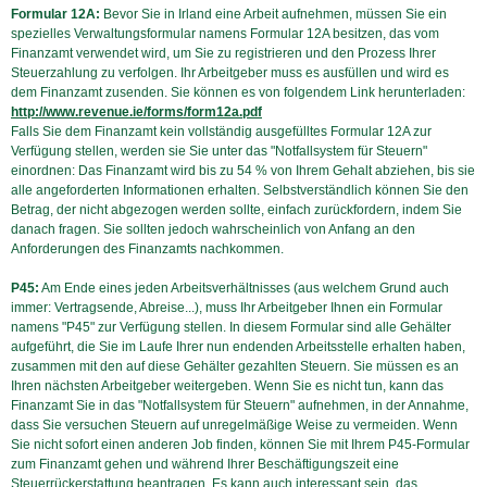
Formular 12A:
Bevor Sie in Irland eine Arbeit aufnehmen, müssen Sie ein
spezielles Verwaltungsformular namens Formular 12A besitzen, das vom
Finanzamt verwendet wird, um Sie zu registrieren und den Prozess Ihrer
Steuerzahlung zu verfolgen. Ihr Arbeitgeber muss es ausfüllen und wird es
dem Finanzamt zusenden. Sie können es von folgendem Link herunterladen:
http://www.revenue.ie/forms/form12a.pdf
Falls Sie dem Finanzamt kein vollständig ausgefülltes Formular 12A zur
Verfügung stellen, werden sie Sie unter das "Notfallsystem für Steuern"
einordnen: Das Finanzamt wird bis zu 54 % von Ihrem Gehalt abziehen, bis sie
alle angeforderten Informationen erhalten. Selbstverständlich können Sie den
Betrag, der nicht abgezogen werden sollte, einfach zurückfordern, indem Sie
danach fragen. Sie sollten jedoch wahrscheinlich von Anfang an den
Anforderungen des Finanzamts nachkommen.
P45:
Am Ende eines jeden Arbeitsverhältnisses (aus welchem Grund auch
immer: Vertragsende, Abreise...), muss Ihr Arbeitgeber Ihnen ein Formular
namens "P45" zur Verfügung stellen. In diesem Formular sind alle Gehälter
aufgeführt, die Sie im Laufe Ihrer nun endenden Arbeitsstelle erhalten haben,
zusammen mit den auf diese Gehälter gezahlten Steuern. Sie müssen es an
Ihren nächsten Arbeitgeber weitergeben. Wenn Sie es nicht tun, kann das
Finanzamt Sie in das "Notfallsystem für Steuern" aufnehmen, in der Annahme,
dass Sie versuchen Steuern auf unregelmäßige Weise zu vermeiden. Wenn
Sie nicht sofort einen anderen Job finden, können Sie mit Ihrem P45-Formular
zum Finanzamt gehen und während Ihrer Beschäftigungszeit eine
Steuerrückerstattung beantragen. Es kann auch interessant sein, das