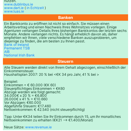
nutzen.
www.dublinbus.ie
www.dart.ie
(
in Echtzeit
)
www.luas.ie
Banken
Ein Bankkonto zu eröffnen ist nicht so einfach. Sie müssen einen
Arbeitsvertrag und einen Nachweis Ihres Wohnsitzes vorlegen. Einige
Agenturen verlangen Details Ihres bisherigen Bankkontos der letzten sechs
Monate. Andere verlangen nichts. Es hängt erheblich davon ab, daher
empfehlen wir Ihnen, viele verschiedene Banken auszuprobieren, um
diejenige zu finden, die am besten zu Ihnen passt.
Bank of Ireland
Permanent TSB
AIB
National Irish Bank
Steuern
Alle Steuern werden direkt von Ihrem Gehalt abgezogen, einschließlich der
Einkommensteuer.
Haushaltsplan 2007: 20 % bei <€K 34 pro Jahr, 41 % bei >
Beispiel:
Einkommen = € 60.000 (€K 60)
Steuerpflichtiges Einkommen = €K60
Abzüge werden wie folgt gemacht:
34.000€ x 20 % = €6.800
26.000€ x 41 % = €10.660
Vor Abzügen: €60.000
Abgeführte Steuern: €17.460
Nettoeinkommen: € 42.540 (nicht steuerpflichtig)
Tipp: Unter €K34 teilen Sie Ihr Einkommen durch 15, um Ihr monatliches
Nettoeinkommen zu erhalten (€K21 --> €1.400/Monat)
Neue Sätze:
www.revenue.ie