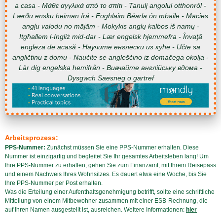
a casa - Μάθε αγγλικά από το σπίτι - Tanulj angolul otthonról -
Lærðu ensku heiman frá - Foghlaim Béarla ón mbaile - Mācies
angļu valodu no mājām - Mokykis anglų kalbos iš namų -
Itgħallem l-Ingliż mid-dar - Lær engelsk hjemmefra - Învaţă
engleza de acasă - Научите енглески из куће - Učte sa
angličtinu z domu - Naučite se angleščino iz domačega okolja -
Lär dig engelska hemifrån - Вивчайте англійську вдома -
Dysgwch Saesneg o gartref
Arbeitsprozess:
PPS-Nummer:
Zunächst müssen Sie eine PPS-Nummer erhalten. Diese
Nummer ist einzigartig und begleitet Sie Ihr gesamtes Arbeitsleben lang! Um
Ihre PPS-Nummer zu erhalten, gehen Sie zum Finanzamt, mit Ihrem Reisepass
und einem Nachweis Ihres Wohnsitzes. Es dauert etwa eine Woche, bis Sie
Ihre PPS-Nummer per Post erhalten.
Was die Erteilung einer Aufenthaltsgenehmigung betrifft, sollte eine schriftliche
Mitteilung von einem Mitbewohner zusammen mit einer ESB-Rechnung, die
auf Ihren Namen ausgestellt ist, ausreichen. Weitere Informationen:
hier