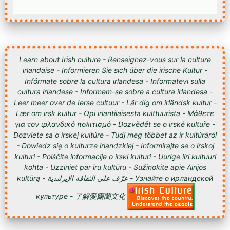
Learn about Irish culture - Renseignez-vous sur la culture
irlandaise - Informieren Sie sich über die irische Kultur -
Infórmate sobre la cultura irlandesa - Informatevi sulla
cultura irlandese - Informem-se sobre a cultura irlandesa -
Leer meer over de Ierse cultuur - Lär dig om irländsk kultur -
Lær om irsk kultur - Opi irlantilaisesta kulttuurista - Μάθετε
για τον ιρλανδικό πολιτισμό - Dozvědět se o irské kultuře -
Dozviete sa o írskej kultúre - Tudj meg többet az ír kultúráról
- Dowiedz się o kulturze irlandzkiej - Informirajte se o irskoj
kulturi - Poiščite informacije o irski kulturi - Uurige iiri kultuuri
kohta - Uzziniet par īru kultūru - Sužinokite apie Airijos
kultūrą - عرّف على الثقافة الإيرلندية - Узнайте о ирландской
культуре - 了解愛爾蘭文化