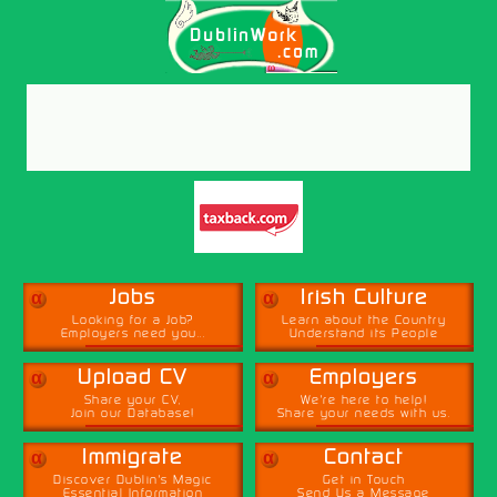
α
α
Jobs
Irish Culture
Looking for a Job?
Learn about the Country
Employers need you...
Understand its People
α
α
Upload CV
Employers
Share your CV,
We're here to help!
Join our Database!
Share your needs with us.
α
α
Immigrate
Contact
Discover Dublin's Magic
Get in Touch
Essential Information
Send Us a Message