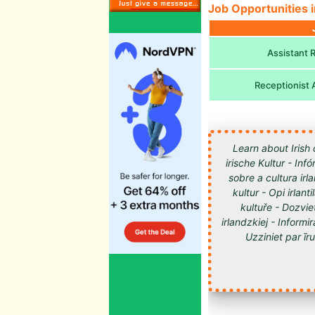
Job Opportunities i
Assistant 
Receptionist 
Learn about Irish 
irische Kultur - Inf
sobre a cultura irl
kultur - Opi irlan
kultuře - Dozvie
irlandzkiej - Informir
Uzziniet par īru kultūru -