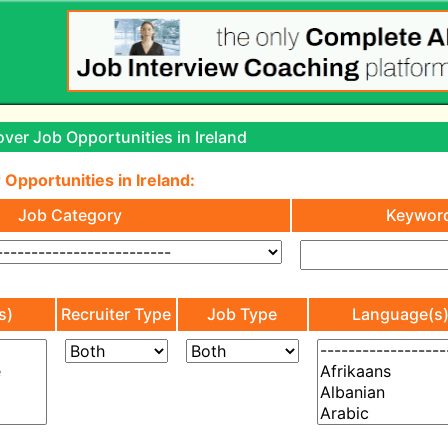
ver Job Opportunities in Ireland
 Opportunities in Ireland:
Job Category
Keywor
s)
Recruiter Type
Job Type
Language(s