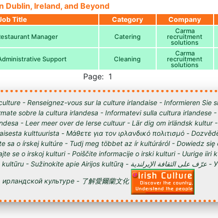
n Dublin, Ireland, and Beyond
Job Title
Category
Company
Carma
Restaurant Manager
Catering
recruitment
solutions
Carma
Administrative Support
Cleaning
recruitment
solutions
Page: 1
culture - Renseignez-vous sur la culture irlandaise - Informieren Sie s
órmate sobre la cultura irlandesa - Informatevi sulla cultura irlandese
andesa - Leer meer over de Ierse cultuur - Lär dig om irländsk kultur 
tilaisesta kulttuurista - Μάθετε για τον ιρλανδικό πολιτισμό - Dozvědě
te sa o írskej kultúre - Tudj meg többet az ír kultúráról - Dowiedz się
ajte se o irskoj kulturi - Poiščite informacije o irski kulturi - Uurige iiri 
 Sužinokite apie Airijos kultūrą - عرّف على الثقافة الإيرلندية - Узнайте о
ирландской культуре - 了解愛爾蘭文化