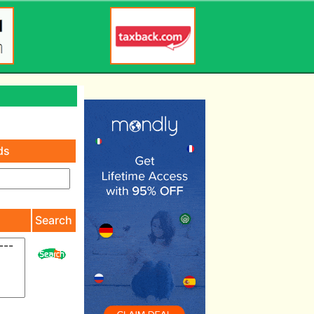
ds
)
Search