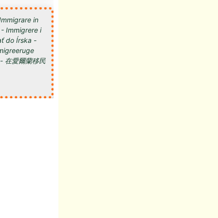
 Immigrare in
 - Immigrere i
ť do Írska -
 Imigreeruge
мигрировать в Ирландию - 在愛爾蘭移民