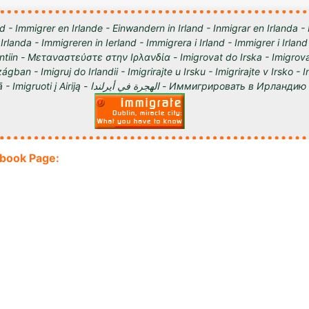
d - Immigrer en Irlande - Einwandern in Irland - Inmigrar en Irlanda -
 Irlanda - Immigreren in Ierland - Immigrera i Irland - Immigrer i Irland
lantiin - Μεταναστεύστε στην Ιρλανδία - Imigrovat do Irska - Imigrova
ágban - Imigruj do Irlandii - Imigrirajte u Irsku - Imigrirajte v Irsko -
Iirimaale - Imigrēt Īrijā - Imigruoti į Airiją - الهجرة في أيرلندا - Им
ebook Page: