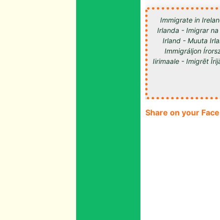
Immigrate in Irelan
Irlanda - Imigrar na
Irland - Muuta Ir
Immigráljon Írorsz
Share on your Fac