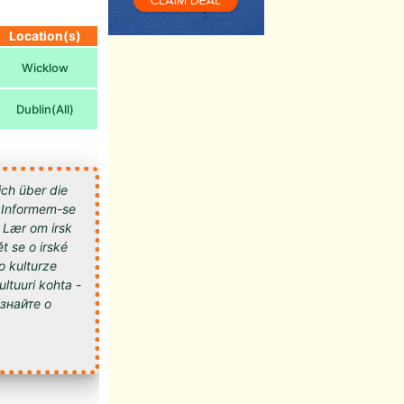
Location(s)
Wicklow
Dublin(All)
ich über die
 - Informem-se
- Lær om irsk
t se o irské
 o kulturze
kultuuri kohta -