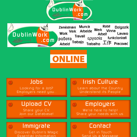
α
α
Jobs
Irish Culture
Looking for a Job?
Learn about the Country
Employers need you...
Understand its People
α
α
Upload CV
Employers
Share your CV,
We're here to help!
Join our Database!
Share your needs with us.
α
α
Immigrate
Contact
Discover Dublin's Magic
Get in Touch
Essential Information
Send Us a Message