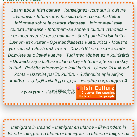
Learn about Irish culture - Renseignez-vous sur la culture
irlandaise - Informieren Sie sich über die irische Kultur -
Infórmate sobre la cultura irlandesa - Informatevi sulla
cultura irlandese - Informem-se sobre a cultura irlandesa -
Leer meer over de Ierse cultuur - Lär dig om irländsk kultur -
Lær om irsk kultur - Opi irlantilaisesta kulttuurista - Μάθετε
για τον ιρλανδικό πολιτισμό - Dozvědět se o irské kultuře -
Dozviete sa o írskej kultúre - Tudj meg többet az ír kultúráról
- Dowiedz się o kulturze irlandzkiej - Informirajte se o irskoj
kulturi - Poiščite informacije o irski kulturi - Uurige iiri kultuuri
kohta - Uzziniet par īru kultūru - Sužinokite apie Airijos
kultūrą - عرّف على الثقافة الإيرلندية - Узнайте о ирландской
культуре - 了解愛爾蘭文化
Immigrate in Ireland - Immigrer en Irlande - Einwandern in
Irland - Inmigrar en Irlanda - Immigrare in Irlanda - Imigrar na