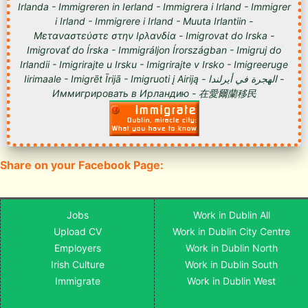
Irlanda - Immigreren in Ierland - Immigrera i Irland - Immigrer
i Irland - Immigrere i Irland - Muuta Irlantiin -
Μεταναστεύστε στην Ιρλανδία - Imigrovat do Irska -
Imigrovať do Írska - Immigráljon Írországban - Imigruj do
Irlandii - Imigrirajte u Irsku - Imigrirajte v Irsko - Imigreeruge
Iirimaale - Imigrēt Īrijā - Imigruoti į Airiją - الهجرة في أيرلندا -
Иммигрировать в Ирландию - 在愛爾蘭移民
Share on your Facebook Page:
Jobs
Work in Dublin All
Upload CV
Work in Dublin City Centre
Employers
Work in Dublin North
Irish Culture
Work in Dublin South
Immigrate
Work in Dublin West