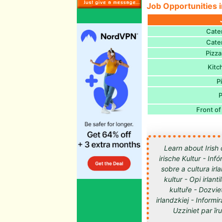
Job Opportunities i
Cater
Cater
Pizz
Kitc
P
P
Front of
Learn about Irish 
irische Kultur - Inf
sobre a cultura irl
kultur - Opi irlan
kultuře - Dozvie
irlandzkiej - Informir
Uzziniet par īru kultūru -