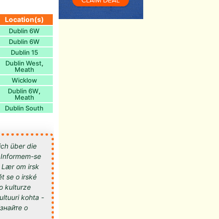
Location(s)
Dublin 6W
Dublin 6W
Dublin 15
Dublin West
,
Meath
Wicklow
Dublin 6W
,
Meath
Dublin South
ich über die
 - Informem-se
- Lær om irsk
t se o irské
 o kulturze
kultuuri kohta -