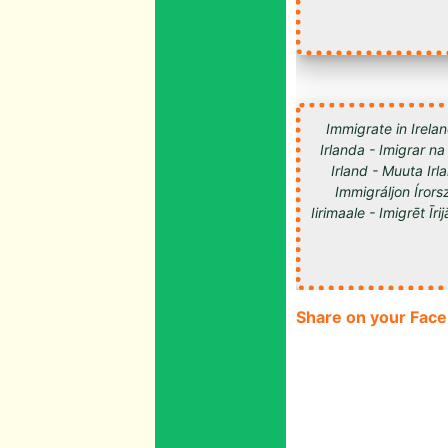
Immigrate in Irelan
Irlanda - Imigrar na
Irland - Muuta Ir
Immigráljon Írorsz
Share on your Fac