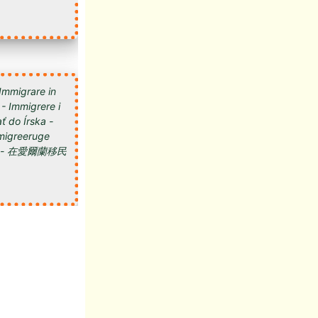
 Immigrare in
 - Immigrere i
ť do Írska -
 Imigreeruge
мигрировать в Ирландию - 在愛爾蘭移民