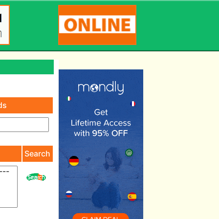
ds
)
Search