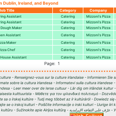
n Dublin, Ireland, and Beyond
Job Title
Category
Company
ing Assistant
Catering
Mizzoni's Pizza
ing Assistant
Catering
Mizzoni's Pizza
a Dough Maker
Catering
Mizzoni's Pizza
hen Assistant
Catering
Mizzoni's Pizza
izza Maker
Catering
Mizzoni's Pizza
izza Chef
Catering
Mizzoni's Pizza
 House Assistant
Catering
Mizzoni's Pizza
Page: 1
culture - Renseignez-vous sur la culture irlandaise - Informieren Sie s
órmate sobre la cultura irlandesa - Informatevi sulla cultura irlandese
andesa - Leer meer over de Ierse cultuur - Lär dig om irländsk kultur 
tilaisesta kulttuurista - Μάθετε για τον ιρλανδικό πολιτισμό - Dozvědě
te sa o írskej kultúre - Tudj meg többet az ír kultúráról - Dowiedz się
ajte se o irskoj kulturi - Poiščite informacije o irski kulturi - Uurige iiri 
 Sužinokite apie Airijos kultūrą - عرّف على الثقافة الإيرلندية - Узнайте о