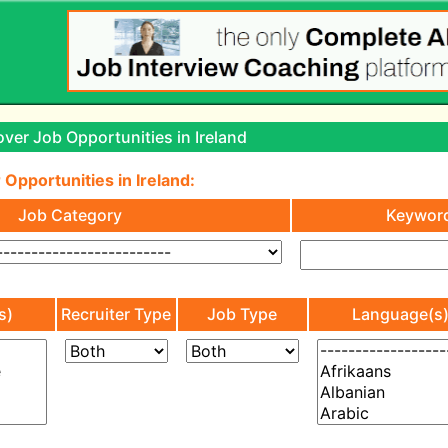
ver Job Opportunities in Ireland
 Opportunities in Ireland:
Job Category
Keywor
s)
Recruiter Type
Job Type
Language(s