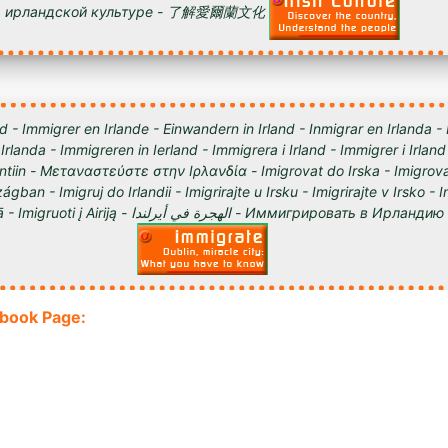
ирландской культуре - 了解愛爾蘭文化
d - Immigrer en Irlande - Einwandern in Irland - Inmigrar en Irlanda -
 Irlanda - Immigreren in Ierland - Immigrera i Irland - Immigrer i Irland
lantiin - Μεταναστεύστε στην Ιρλανδία - Imigrovat do Irska - Imigrova
ágban - Imigruj do Irlandii - Imigrirajte u Irsku - Imigrirajte v Irsko -
Iirimaale - Imigrēt Īrijā - Imigruoti į Airiją - الهجرة في أيرلندا - Им
ebook Page: